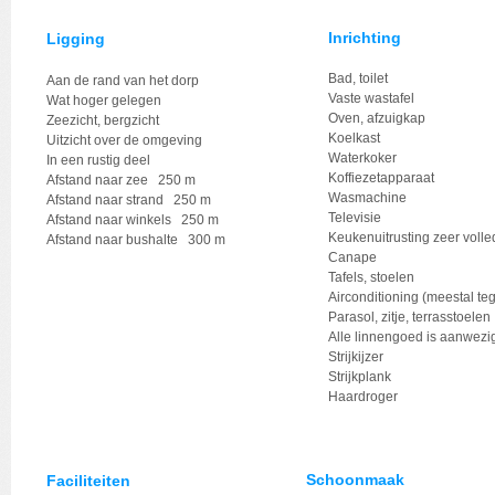
Inrichting
Ligging
Bad, toilet
Aan de rand van het dorp
Vaste wastafel
Wat hoger gelegen
Oven, afzuigkap
Zeezicht, bergzicht
Koelkast
Uitzicht over de omgeving
Waterkoker
In een rustig deel
Koffiezetapparaat
Afstand naar zee 250 m
Wasmachine
Afstand naar strand 250 m
Televisie
Afstand naar winkels 250 m
Keukenuitrusting zeer volle
Afstand naar bushalte 300 m
Canape
Tafels, stoelen
Airconditioning (meestal te
Parasol, zitje, terrasstoelen
Alle linnengoed is aanwezi
Strijkijzer
Strijkplank
Haardroger
Schoonmaak
Faciliteiten