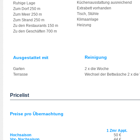
Küchenausstattung ausreichend
Ruhige Lage
Extrabett vorhanden
Zum Dorf 250 m
Tisch, Stühle
Zum Meer 250 m
Klimaanlage
Zum Strand 250 m
Heizung
Zu den Restaurants 150 m
Zu den Geschäften 700 m
Reinigung
Ausgestattet mit
Garten
2 x die Woche
Terrasse
Wechsel der Bettwäsche 2 x di
Pricelist
Preise pro Übernachtung
1 Zmr Appt.
Hochsaison
50 €
Vor- Nachsaison
44 €