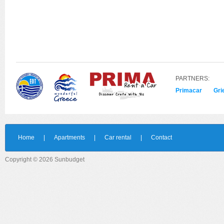
PARTNERS:
Primacar
Gri
Home
|
Apartments
|
Car rental
|
Contact
Copyright © 2026 Sunbudget