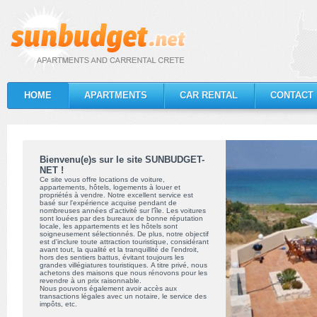
HOME
APARTMENTS
CAR RENTAL
CONTACT
Bienvenu(e)s sur le site SUNBUDGET-
NET !
Ce site vous offre locations de voiture,
appartements, hôtels, logements à louer et
propriétés à vendre. Notre excellent service est
basé sur l'expérience acquise pendant de
nombreuses années d'activité sur l'île. Les voitures
sont louées par des bureaux de bonne réputation
locale, les appartements et les hôtels sont
soigneusement sélectionnés. De plus, notre objectif
est d'inclure toute attraction touristique, considérant
avant tout, la qualité et la tranquillité de l'endroit,
hors des sentiers battus, évitant toujours les
grandes villégiatures touristiques. A titre privé, nous
achetons des maisons que nous rénovons pour les
revendre à un prix raisonnable.
Nous pouvons également avoir accès aux
transactions légales avec un notaire, le service des
impôts, etc.