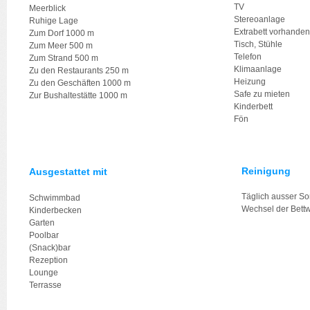
TV
Meerblick
Stereoanlage
Ruhige Lage
Extrabett vorhanden
Zum Dorf 1000 m
Tisch, Stühle
Zum Meer 500 m
Telefon
Zum Strand 500 m
Klimaanlage
Zu den Restaurants 250 m
Heizung
Zu den Geschäften 1000 m
Safe zu mieten
Zur Bushaltestätte 1000 m
Kinderbett
Fön
Reinigung
Ausgestattet mit
Täglich ausser S
Schwimmbad
Wechsel der Bett
Kinderbecken
Garten
Poolbar
(Snack)bar
Rezeption
Lounge
Terrasse